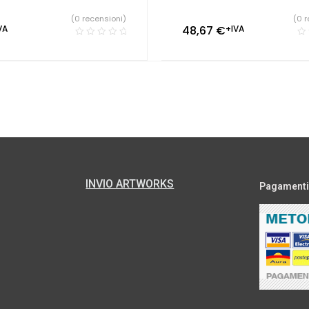
(0 recensioni)
(0 r
VA
48,67
€
+IVA
INVIO ARTWORKS
Pagamenti s