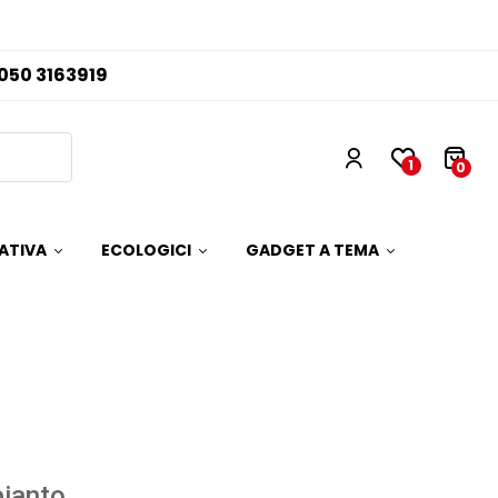
050 3163919
1
0
ATIVA
ECOLOGICI
GADGET A TEMA
ianto