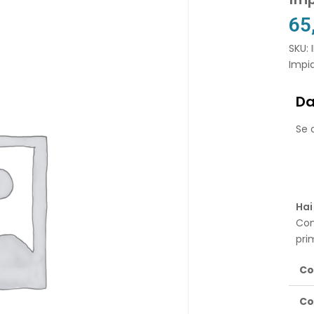
65
SKU: 
Impi
Da
Se o
Hai
Con
pri
Co
Co