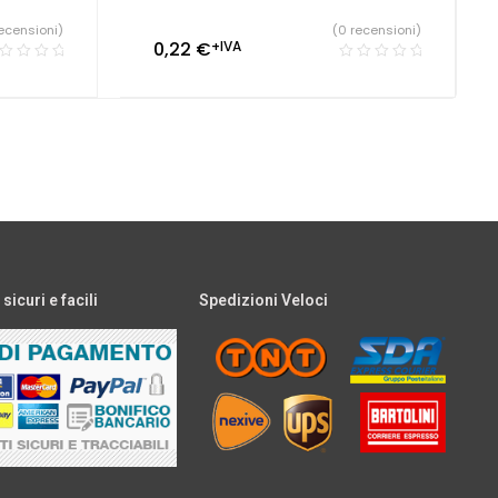
ecensioni)
(0 recensioni)
0,22
€
+IVA
icuri e facili
Spedizioni Veloci