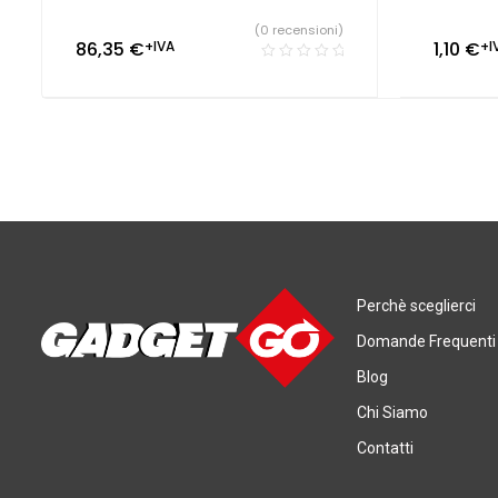
(0 recensioni)
86,35
€
+IVA
1,10
€
+I
Perchè sceglierci
Domande Frequenti
Blog
Chi Siamo
Contatti