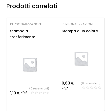
Prodotti correlati
PERSONALIZZAZIONI
PERSONALIZZAZIONI
Stampa a
Stampa a un colore
trasferimento
termico < 60 cmq
0,63
€
(0 recensioni)
+IVA
(0 recensioni)
1,10
€
+IVA