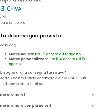
63
€
+IVA
N.26
pa a un colore
ta di consegna prevista
rdini oggi:
Merce neutra
:
tra il 11 agosto e il 12 agosto
Merce personalizzata
:
tra il 14 agosto e il 18
agosto
 bisogno di una consegna tassativa?
tatta il nostro ufficio commerciale allo
050 3163919
ma di completare l’ordine.
me ordinare?
me ordinare con più colori?