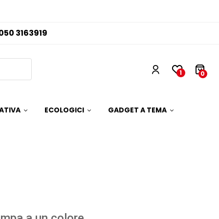
050 3163919
1
0
ATIVA
ECOLOGICI
GADGET A TEMA
mpa a un colore