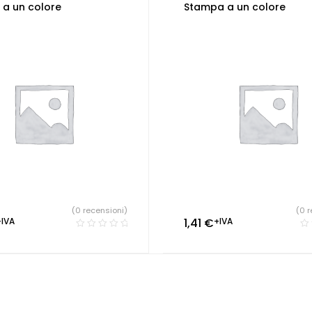
a un colore
Stampa a un colore
(0 recensioni)
(0 r
+IVA
1,41
€
+IVA