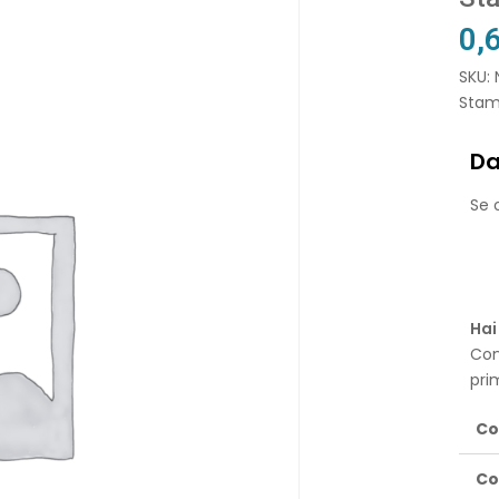
0,
SKU: 
Stam
Da
Se o
Hai
Con
pri
Co
Co