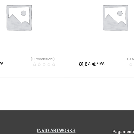
(0 recensioni)
(0 r
VA
81,64
€
+IVA
INVIO ARTWORKS
Pagamenti s