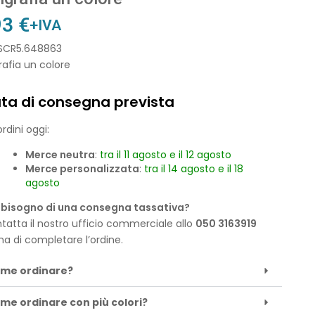
93
€
+IVA
 SCR5.648863
rafia un colore
ta di consegna prevista
rdini oggi:
Merce neutra
:
tra il 11 agosto e il 12 agosto
Merce personalizzata
:
tra il 14 agosto e il 18
agosto
 bisogno di una consegna tassativa?
tatta il nostro ufficio commerciale allo
050 3163919
ma di completare l’ordine.
me ordinare?
me ordinare con più colori?