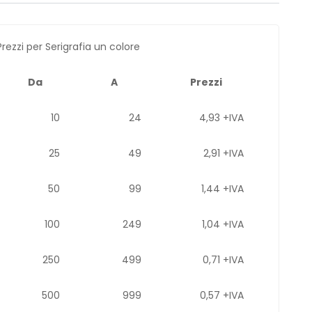
Prezzi per Serigrafia un colore
Da
A
Prezzi
10
24
4,93 +IVA
25
49
2,91 +IVA
50
99
1,44 +IVA
100
249
1,04 +IVA
250
499
0,71 +IVA
500
999
0,57 +IVA