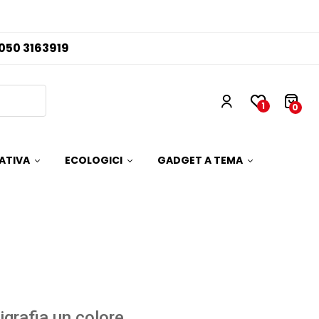
050 3163919
1
0
ATIVA
ECOLOGICI
GADGET A TEMA
igrafia un colore