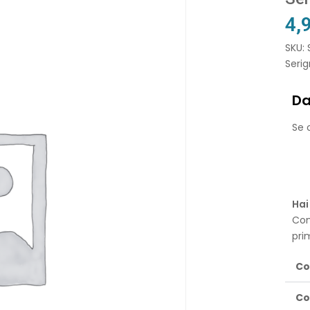
4,
SKU:
Serig
Da
Se o
Hai
Con
pri
Co
Co