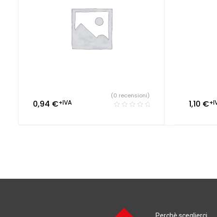
(0 recensioni)
0,94
€
+IVA
1,10
€
+I
Perchè sceglierci