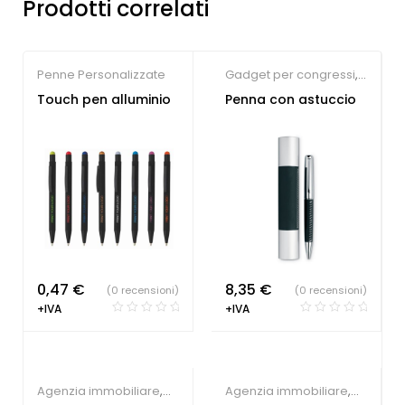
Prodotti correlati
Penne Personalizzate
Gadget per congressi
,
Penne Personalizzate
Touch pen alluminio
Penna con astuccio
0,47
€
8,35
€
(0 recensioni)
(0 recensioni)
+IVA
+IVA
Agenzia immobiliare
,
Agenzia immobiliare
,