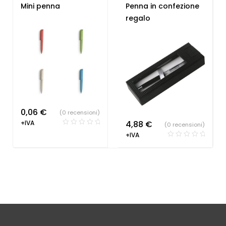
Farmacie
,
Hotel
,
Farmacie
,
Gadget per
Mini penna
Penna in confezione
Parrucchieri
,
Penne
congressi
,
Hotel
,
regalo
Personalizzate
,
Studio
Parrucchieri
,
Studio
dentistico
dentistico
,
Penne
Personalizzate
0,06
€
(0 recensioni)
+IVA
4,88
€
(0 recensioni)
+IVA