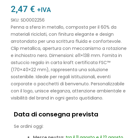
2,47
€
+IVA
SKU: SD0002256
Penna a sfera in metallo, composta per il 60% da
materiali riciclati, con finitura elegante e design
arrotondato per una scrittura fluida e confortevole.
Clip metallica, apertura con meccanismo a rotazione
e inchiostro nero. Dimensioni: ø11×138 mm. Fornita in
astuccio regalo in carta kraft certificata FSC™
(170×40×22 mm), rappresenta una soluzione
sostenibile. Ideale per regali istituzionali, eventi
corporate o pacchetti di benvenuto. Personalizzabile
con il logo, unisce eleganza, attenzione ambientale e
visibilità del brand in ogni gesto quotidiano.
Data di consegna prevista
Se ordini oggi:
Merce neutra
:
tra il 11 agosto e il 12 agosto