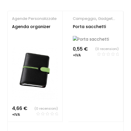
Agende Personalizzate
Campeggio
,
Gadget
per animali
Agenda organizer
Porta sacchetti
0,55
€
(0 recensioni)
+IVA
4,66
€
(0 recensioni)
+IVA