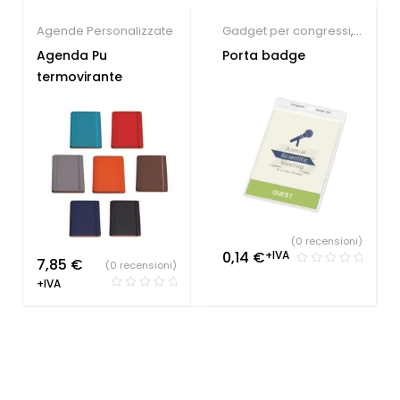
Agende Personalizzate
Gadget per congressi
,
Gadget per fiere
,
Agenda Pu
Porta badge
Lanyard
termovirante
personalizzabili
(0 recensioni)
0,14
€
+IVA
7,85
€
(0 recensioni)
+IVA