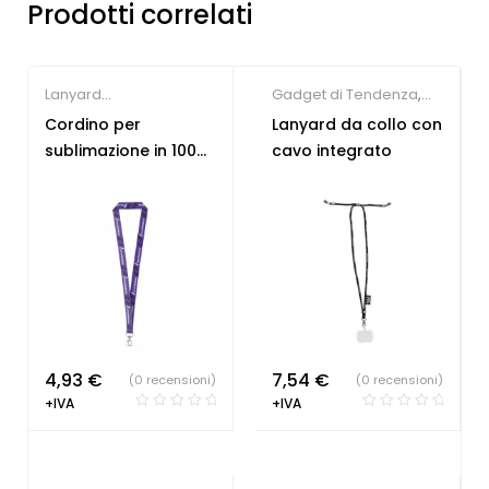
Prodotti correlati
Lanyard
Gadget di Tendenza
,
personalizzabili
Gadget per congressi
,
Cordino per
Lanyard da collo con
Lanyard
sublimazione in 100%
cavo integrato
personalizzabili
rPET
4,93
€
7,54
€
(0 recensioni)
(0 recensioni)
+IVA
+IVA