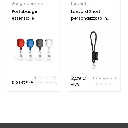
Gadget per fiere
,
Lanyard
Lanyard
personalizzabili
Portabadge
Lanyard Short
personalizzabili
estensibile
personalizzato in
poliammide
3,29
€
(0 recensioni)
(0 recensioni)
0,31
€
+IVA
+IVA