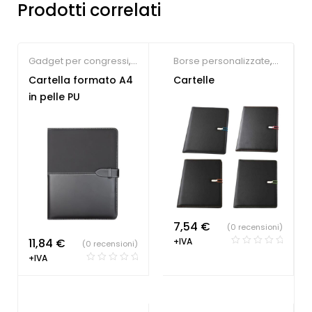
Prodotti correlati
Gadget per congressi
,
Borse personalizzate
,
Portablocchi
Gadget per congressi
,
Cartella formato A4
Cartelle
Portablocchi
in pelle PU
7,54
€
(0 recensioni)
11,84
€
+IVA
(0 recensioni)
+IVA