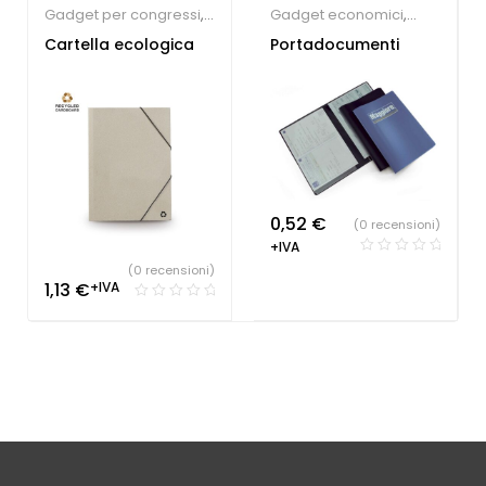
Gadget per congressi
,
Gadget economici
,
Portablocchi
Portablocchi
Cartella ecologica
Portadocumenti
0,52
€
(0 recensioni)
+IVA
(0 recensioni)
1,13
€
+IVA