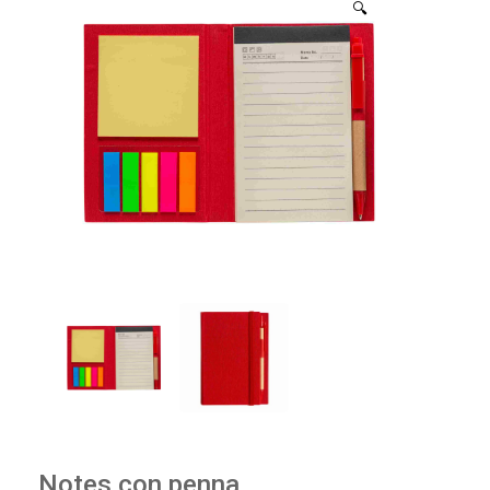
🔍
Notes con penna