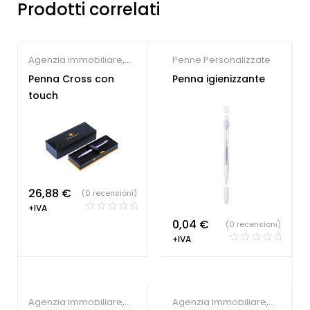
Prodotti correlati
Agenzia immobiliare
,
Penne Personalizzate
Farmacie
,
Gadget per
Penna Cross con
Penna igienizzante
congressi
,
Hotel
,
touch
Parrucchieri
,
Società
Sportive
,
Studio
dentistico
,
Penne
Personalizzate
26,88
€
(0 recensioni)
+IVA
0,04
€
(0 recensioni)
+IVA
Agenzia immobiliare
,
Agenzia immobiliare
,