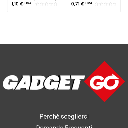
1,10
€
+IVA
0,71
€
+IVA
Perchè sceglierci
Domande Frequenti