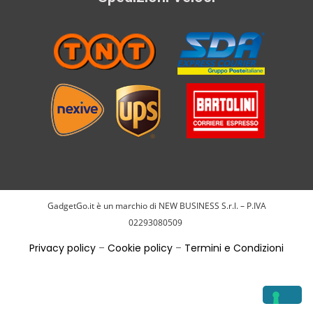
GadgetGo.it è un marchio di NEW BUSINESS S.r.l. – P.IVA
02293080509
Privacy policy
–
Cookie policy
–
Termini e Condizioni