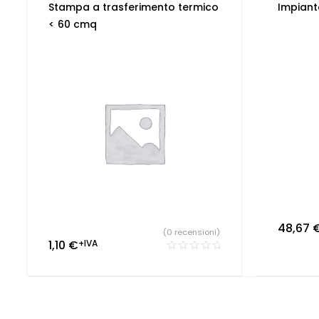
Stampa a trasferimento termico
Impiant
< 60 cmq
48,67
(0 recensioni)
1,10
€
+IVA