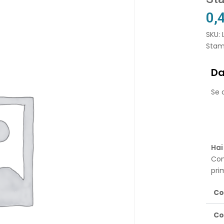
0,
SKU: 
Stam
Da
Se o
Hai
Con
pri
Co
Co