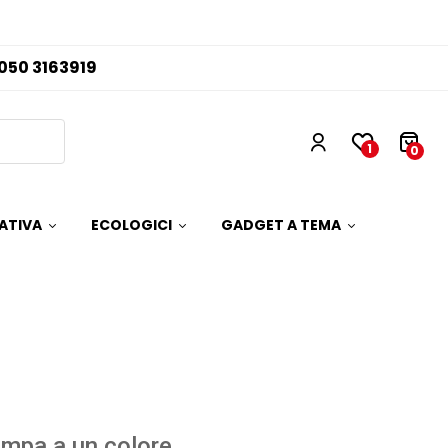
050 3163919
1
0
ATIVA
ECOLOGICI
GADGET A TEMA
mpa a un colore