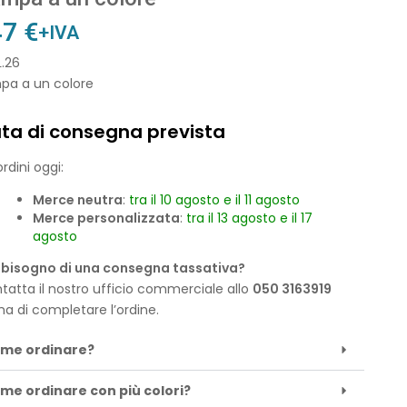
47
€
+IVA
L.26
pa a un colore
ta di consegna prevista
rdini oggi:
Merce neutra
:
tra il 10 agosto e il 11 agosto
Merce personalizzata
:
tra il 13 agosto e il 17
agosto
 bisogno di una consegna tassativa?
tatta il nostro ufficio commerciale allo
050 3163919
ma di completare l’ordine.
me ordinare?
me ordinare con più colori?