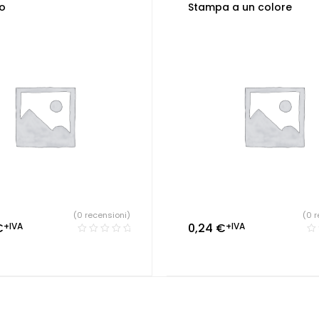
o
Stampa a un colore
(0 recensioni)
(0 r
€
+IVA
0,24
€
+IVA