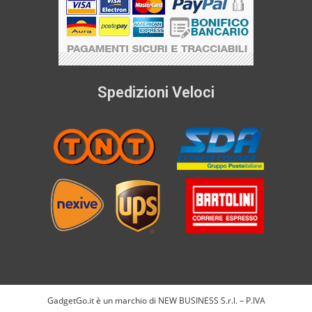
Spedizioni Veloci
GadgetGo.it è un marchio di NEW BUSINESS S.r.l. – P.IVA