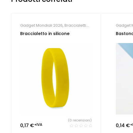
Gadget Mondiali 2026
,
Braccialetti
Gadget M
personalizzati
apertura
Braccialetto in silicone
Bastonc
(0 recensioni)
0,17
€
+IVA
0,14
€
+