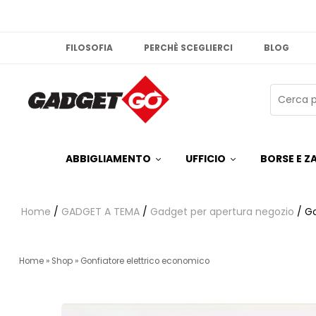
FILOSOFIA
PERCHÈ SCEGLIERCI
BLOG
ABBIGLIAMENTO
UFFICIO
BORSE E ZA
Home
/
GADGET A TEMA
/
Gadget per apertura negozio
/ Go
Home
»
Shop
»
Gonfiatore elettrico economico