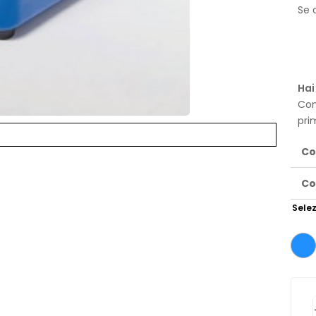
Se o
Hai
Con
pri
Co
Co
Selez