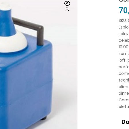
70
🔍
SKU:
Esplo
soluz
celeb
10.00
sempl
‘off’
perfe
come 
tecn
alim
dimen
Garan
elett
Da