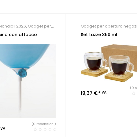
ondiali 2026
,
Gadget per
Gadget per apertura negoz
 negozio
Gadget per eventi
,
Gadget p
ino con attacco
Set tazze 350 ml
Tazze personalizzate
,
Risto
Pizzeria
(0 r
19,37
€
+IVA
(0 recensioni)
IVA