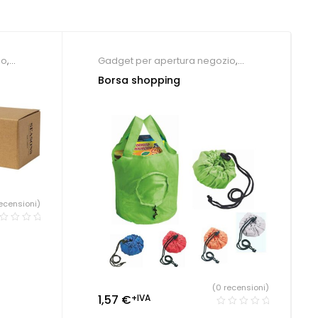
io
,
Gadget per apertura negozio
,
er fiere
,
Gadget per eventi
,
Shopper
Borsa shopping
rante e
personalizzate
ecensioni)
(0 recensioni)
1,57
€
+IVA