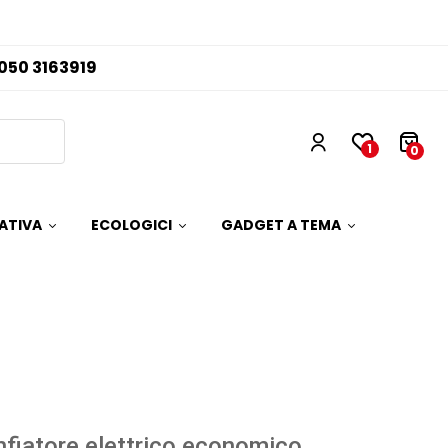
050 3163919
1
0
ATIVA
ECOLOGICI
GADGET A TEMA
fiatore elettrico economico