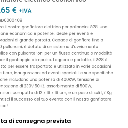
,65
€
+IVA
 SD0000408
ra il nostro gonfiatore elettrico per palloncini G28, una
ione economica e potente, ideale per eventi e
razioni di grande portata. Capace di gonfiare fino a
0 palloncini, è dotato di un sistema d’avviamento
ice con pulsante ‘on’ per un flusso continuo o modalità
 per il gonfiaggio a impulso. Leggero e portatile, il G28 è
tto per essere trasportato e utilizzato in varie occasioni
fiere, inaugurazioni ed eventi speciali. Le sue specifiche
iche includono una potenza di 400KW, tensione di
entazione di 230V 50HZ, assorbimento di 500W,
sioni compatte di 12 x 16 x 16 cm, e un peso di soli 1,7 Kg.
tisci il successo del tuo evento con il nostro gonfiatore
rico!
ta di consegna prevista