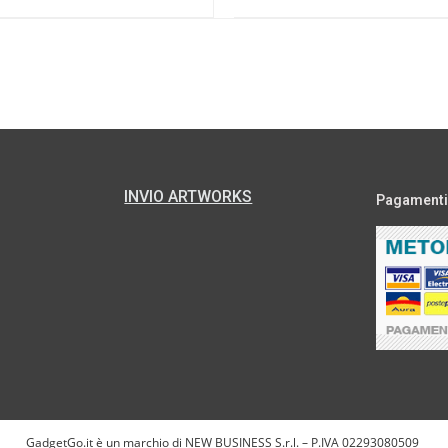
INVIO ARTWORKS
Pagamenti s
GadgetGo.it è un marchio di NEW BUSINESS S.r.l. – P.IVA 02293080509