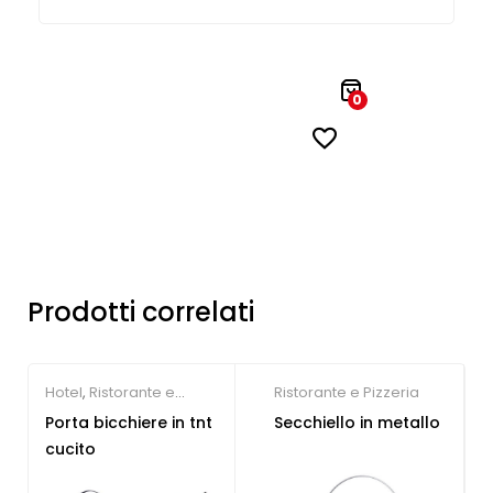
0
Prodotti correlati
Hotel
,
Ristorante e
Ristorante e Pizzeria
Pizzeria
Porta bicchiere in tnt
Secchiello in metallo
cucito