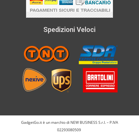
Spedizioni Veloci
GadgetGo.it è un marchio di NEW BUSINESS S.r.l. – P.IVA
02293080509