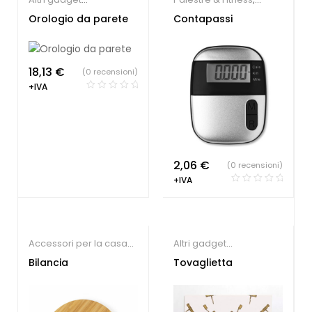
personalizzati
,
Gadget
Gadget Sport e Tempo
Orologio da parete
Contapassi
per apertura negozio
Libero
18,13
€
(0 recensioni)
+IVA
2,06
€
(0 recensioni)
+IVA
Accessori per la casa
Altri gadget
ecologici
,
Altri gadget
personalizzati
,
Hotel
,
Bilancia
Tovaglietta
personalizzati
,
Ristorante e Pizzeria
Ristorante e Pizzeria