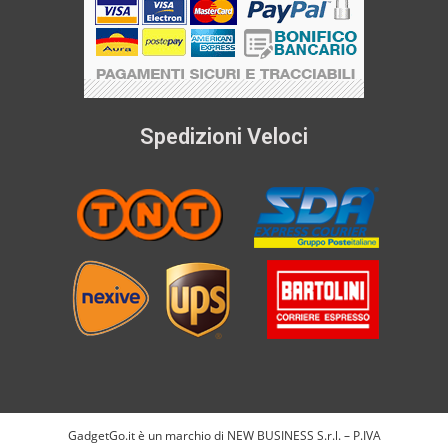
Spedizioni Veloci
GadgetGo.it è un marchio di NEW BUSINESS S.r.l. – P.IVA