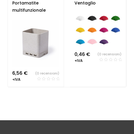
Accessori Scrittura
Parrucchieri
,
Gadget
Portamatite
Ventaglio
Estate
multifunzionale
0,46
€
(0 recensioni)
+IVA
6,56
€
(0 recensioni)
+IVA