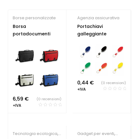
Borse personalizzate
Agenzia assicurativa
Borsa
Portachiavi
portadocumenti
galleggiante
0,44
€
(0 recensioni)
+IVA
6,59
€
(0 recensioni)
+IVA
Tecnologia ecologica
,
Gadget per eventi
,