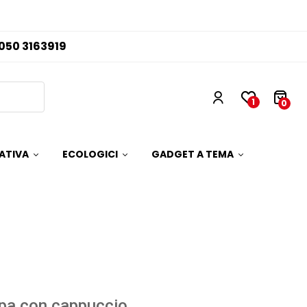
050 3163919
1
0
ATIVA
ECOLOGICI
GADGET A TEMA
pa con cappuccio