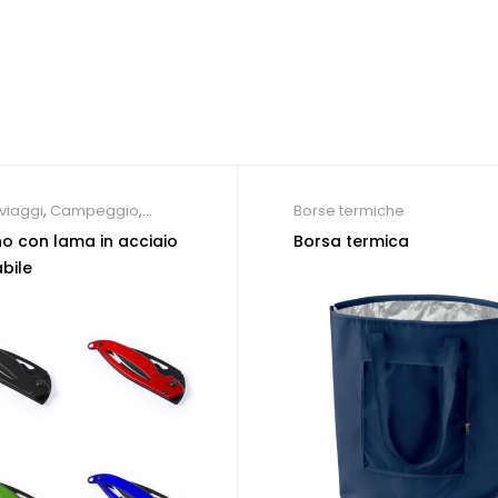
viaggi
,
Campeggio
,
Borse termiche
o Multiuso
ino con lama in acciaio
Borsa termica
bile