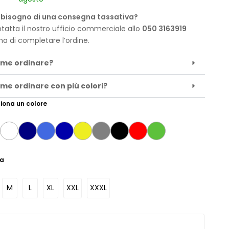
 bisogno di una consegna tassativa?
tatta il nostro ufficio commerciale allo
050 3163919
ma di completare l’ordine.
me ordinare?
me ordinare con più colori?
iona un colore
ia
M
L
XL
XXL
XXXL