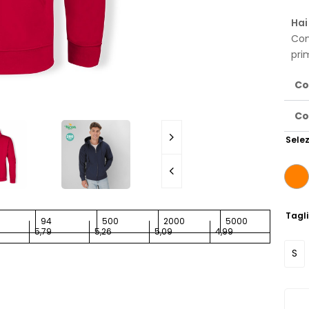
Hai
Con
pri
Co
Co
Selez
Tagl
94
500
2000
5000
5,79
5,26
5,09
4,99
S