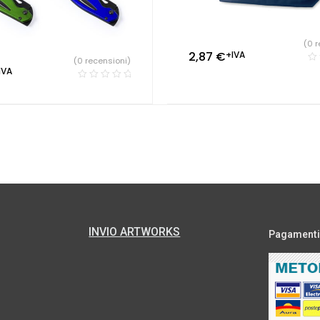
(0 r
2,87
€
+IVA
(0 recensioni)
IVA
INVIO ARTWORKS
Pagamenti s