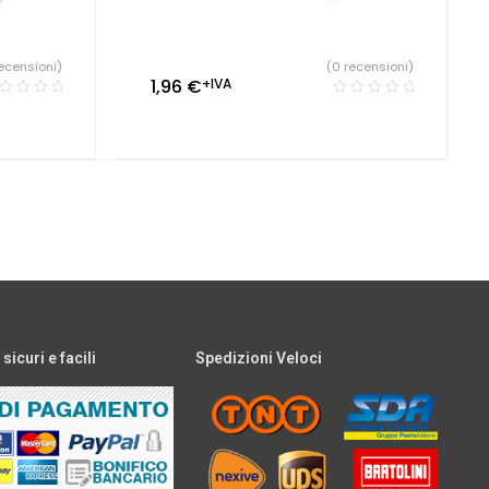
ecensioni)
(0 recensioni)
1,96
€
+IVA
icuri e facili
Spedizioni Veloci