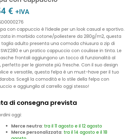
54
€
+IVA
 SD0000276
lpa con cappuccio è l’ideale per un look casual e sportivo.
izzata in morbido cotone/poliestere da 280g/m2, questa
 taglia adulto presenta una comoda chiusura a zip di
SWZ280 e un pratico cappuccio con coulisse in tinta. Le
asche frontali aggiungono un tocco di funzionalità al
 perfetto per le giornate più fresche. Con il suo design
ice e versatile, questa felpa è un must-have per il tuo
aroba. Scegli la comodità e lo stile della felpa con
ccio e aggiungila al carrello oggi stesso!
ta di consegna prevista
rdini oggi:
Merce neutra
:
tra il 11 agosto e il 12 agosto
Merce personalizzata
:
tra il 14 agosto e il 18
agosto