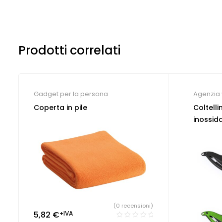
Prodotti correlati
Gadget per la persona
Agenzia 
Coltellin
Coperta in pile
Coltell
inossida
(0 recensioni)
5,82
€
+IVA