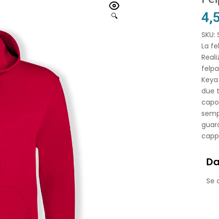
4,
🔍
SKU:
La fe
Real
felpa
Keya 
due t
capo,
sempl
guard
cappu
Da
Se o