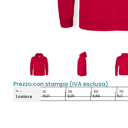
Prezzo con stampa (IVA esclusa)
Da
10
25
50
75
16,31
9,25
6,89
6,11
1 colore