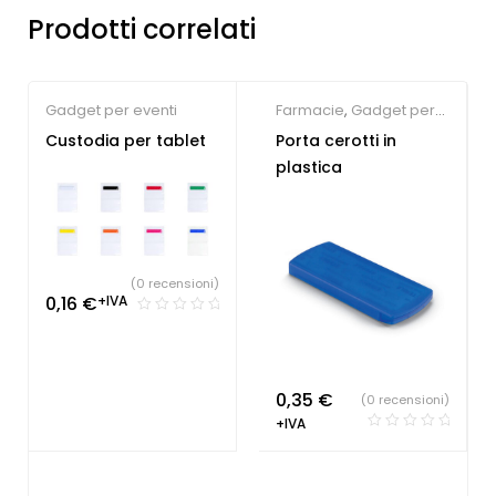
Prodotti correlati
Gadget per eventi
Farmacie
,
Gadget per
la persona
Custodia per tablet
Porta cerotti in
plastica
(0 recensioni)
0,16
€
+IVA
0,35
€
(0 recensioni)
+IVA