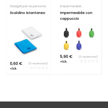
Gadget per la persona
Impermeabili
Personalizzati
Scaldino istantaneo
Impermeabile con
cappuccio
5,90
€
(0 recensioni)
+IVA
0,60
€
(0 recensioni)
+IVA