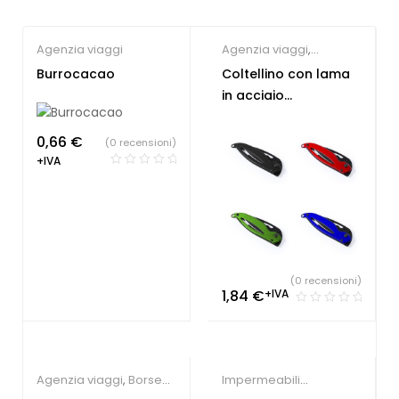
Agenzia viaggi
Agenzia viaggi
,
Campeggio
,
Coltellino
Burrocacao
Coltellino con lama
Multiuso
in acciaio
inossidabile
0,66
€
(0 recensioni)
+IVA
(0 recensioni)
1,84
€
+IVA
Agenzia viaggi
,
Borse
Impermeabili