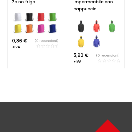
termiche
,
Sacche
Personalizzati
Zaino frigo
Impermeabile con
personalizzate
cappuccio
0,86
€
(0 recensioni)
+IVA
5,90
€
(0 recensioni)
+IVA