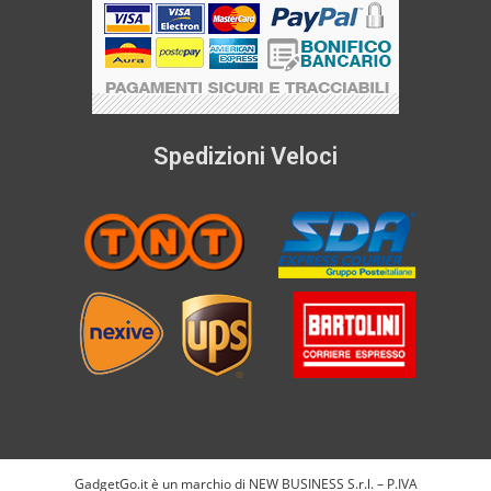
Spedizioni Veloci
GadgetGo.it è un marchio di NEW BUSINESS S.r.l. – P.IVA