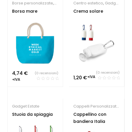
Borse personalizzate
,
Centro estetico
,
Gadget
Gadget Estate
Estate
Borsa mare
Crema solare
4,74
€
(0 recensioni)
(0 recensioni)
1,20
€
+IVA
+IVA
Gadget Estate
Cappelli Personalizzati
,
Gadget Estate
Stuoia da spiaggia
Cappellino con
bandiera Italia