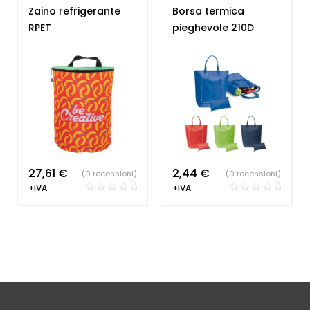
Campeggio
,
Gadget
Zaino refrigerante
Borsa termica
Estate
,
Ristorante e
RPET
pieghevole 210D
Pizzeria
27,61
€
2,44
€
(0 recensioni)
(0 recensioni)
+IVA
+IVA