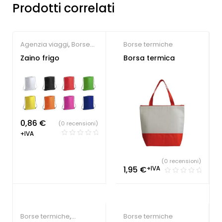
Prodotti correlati
Agenzia viaggi
,
Borse
Borse termiche
termiche
,
Sacche
Zaino frigo
Borsa termica
personalizzate
0,86
€
(0 recensioni)
+IVA
(0 recensioni)
1,95
€
+IVA
Borse termiche
,
Borse termiche