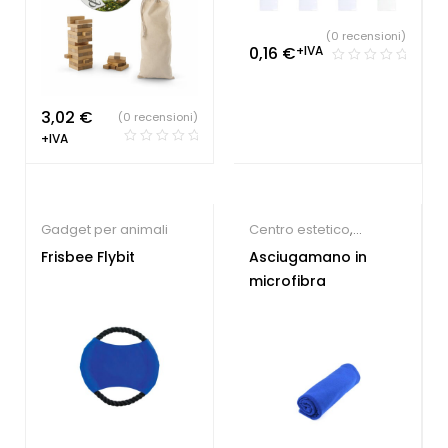
(0 recensioni)
0,16
€
+IVA
3,02
€
(0 recensioni)
+IVA
Gadget per animali
Centro estetico
,
Palestre & Fitness
,
Frisbee Flybit
Asciugamano in
Gadget Estate
microfibra