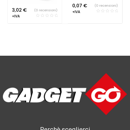
0,07
€
(0 recensioni)
3,02
€
(0 recensioni)
+IVA
+IVA
Perchè sceglierci