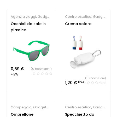
Agenzia viaggi
,
Gadget
Centro estetico
,
Gadget
Estate
,
Gadget per la
Estate
Occhiali da sole in
Crema solare
persona
,
Società
plastica
Sportive
0,69
€
(0 recensioni)
+IVA
(0 recensioni)
1,20
€
+IVA
Campeggio
,
Gadget
Centro estetico
,
Gadget
Estate
,
Ombrello
Estate
,
Parrucchieri
Ombrellone
Specchietto da