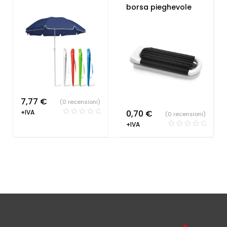
Personalizzato
borsa pieghevole
7,77
€
(0 recensioni)
+IVA
0,70
€
(0 recensioni)
+IVA