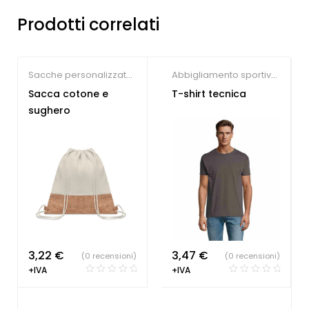
Prodotti correlati
Sacche personalizzate
,
Abbigliamento sportivo
,
Società Sportive
Gadget Mondiali 2026
,
Sacca cotone e
T-shirt tecnica
Società Sportive
sughero
3,22
€
3,47
€
(0 recensioni)
(0 recensioni)
+IVA
+IVA