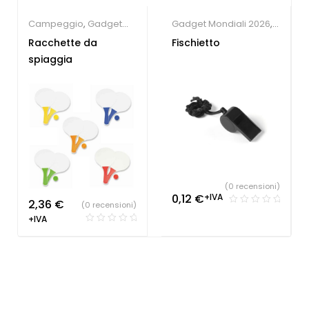
Campeggio
,
Gadget
Gadget Mondiali 2026
,
Estate
,
Giochi e
Giochi e giocattoli
Racchette da
Fischietto
giocattoli
spiaggia
(0 recensioni)
0,12
€
+IVA
2,36
€
(0 recensioni)
+IVA