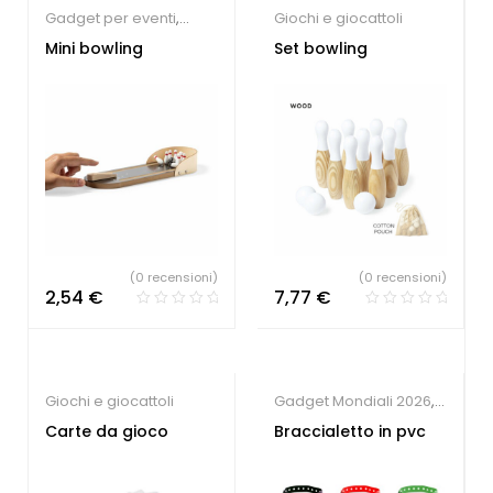
Gadget per eventi
,
Giochi e giocattoli
Giochi e giocattoli
Mini bowling
Set bowling
(0 recensioni)
(0 recensioni)
2,54
€
7,77
€
Giochi e giocattoli
Gadget Mondiali 2026
,
Gadget per eventi
,
Carte da gioco
Braccialetto in pvc
Gadget per fiere
,
Braccialetti