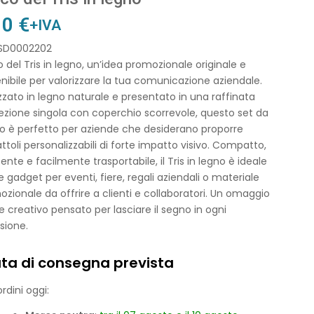
10
€
+IVA
 SD0002202
 del Tris in legno, un’idea promozionale originale e
nibile per valorizzare la tua comunicazione aziendale.
zzato in legno naturale e presentato in una raffinata
zione singola con coperchio scorrevole, questo set da
o è perfetto per aziende che desiderano proporre
ttoli personalizzabili di forte impatto visivo. Compatto,
tente e facilmente trasportabile, il Tris in legno è ideale
gadget per eventi, fiere, regali aziendali o materiale
zionale da offrire a clienti e collaboratori. Un omaggio
 e creativo pensato per lasciare il segno in ogni
sione.
ta di consegna prevista
rdini oggi: