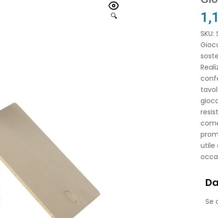
1,
🔍
SKU:
Gioco
soste
Reali
confe
tavol
gioca
resis
come 
promo
utile
occa
Da
Se o