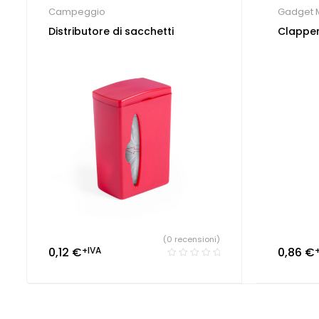
Campeggio
Gadget M
giocattol
Distributore di sacchetti
Clappe
(0 recensioni)
0,12
€
+IVA
0,86
€