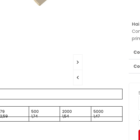
Hai
Con
pri
Co
Co
79
500
2000
5000
2,59
1,74
1,54
1,47