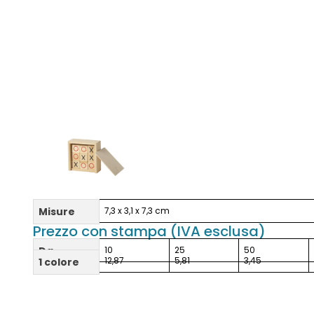
Misure
7,3 x 3,1 x 7,3 cm
Prezzo con stampa (IVA esclusa)
Da
10
25
50
12,87
5,81
3,45
1 colore