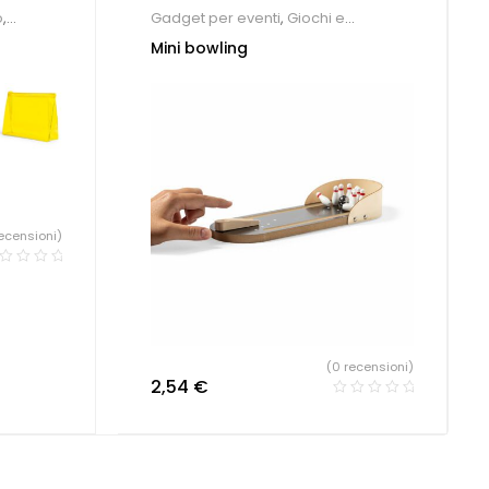
o
,
Gadget per eventi
,
Giochi e
get
giocattoli
Mini bowling
ecensioni)
(0 recensioni)
2,54
€