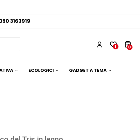
050 3163919
1
0
ATIVA
ECOLOGICI
GADGET A TEMA
co del Tris in legno