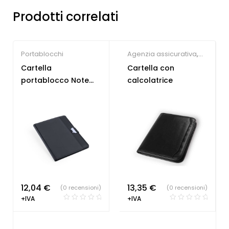
Prodotti correlati
Portablocchi
Agenzia assicurativa
,
Gadget per congressi
,
Cartella
Cartella con
Sindacati
,
Portablocchi
portablocco Note
calcolatrice
Master
12,04
€
13,35
€
(0 recensioni)
(0 recensioni)
+IVA
+IVA