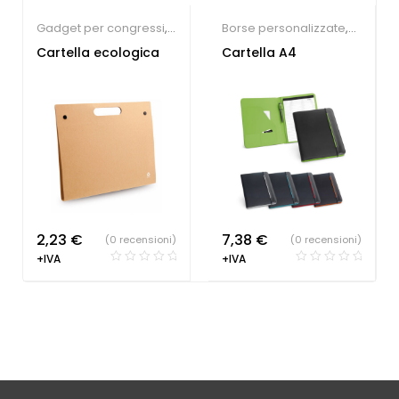
Gadget per congressi
,
Borse personalizzate
,
Sindacati
,
Portablocchi
Portablocchi
Cartella ecologica
Cartella A4
2,23
€
7,38
€
(0 recensioni)
(0 recensioni)
+IVA
+IVA