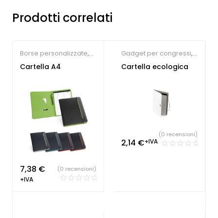
Prodotti correlati
Borse personalizzate
,
Gadget per congressi
,
Portablocchi
Portablocchi
Cartella A4
Cartella ecologica
(0 recensioni)
2,14
€
+IVA
7,38
€
(0 recensioni)
+IVA