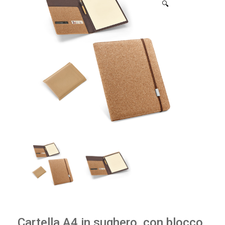
🔍
Cartella A4 in sughero, con blocco