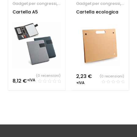
Gadget per congressi
,
Gadget per congressi
,
Portablocchi
Portablocchi
,
Sindacati
Cartella A5
Cartella ecologica
2,23
€
(0 recensioni)
(0 recensioni)
8,12
€
+IVA
+IVA