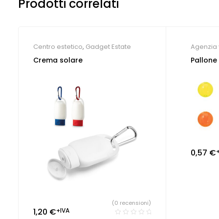
Prodotti correlati
Centro estetico
,
Gadget Estate
Agenzia 
Crema solare
Pallone
0,57
€
(0 recensioni)
1,20
€
+IVA