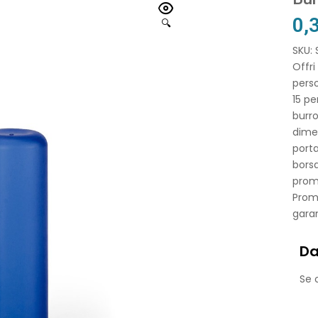
0,
🔍
SKU:
Offri
perso
15 pe
burr
dime
port
borsa
promo
Promu
garan
Da
Se o