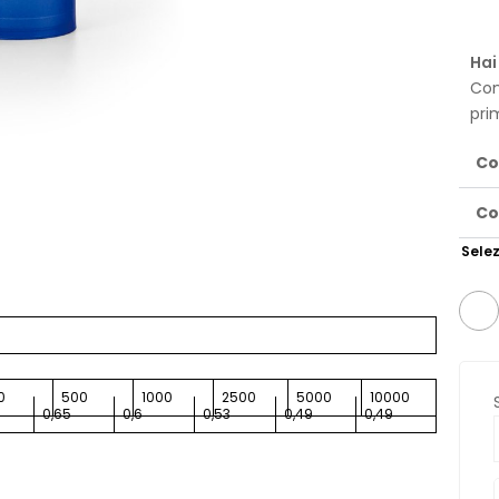
Hai
Con
pri
Co
Co
Selez
0
500
1000
2500
5000
10000
0,65
0,6
0,53
0,49
0,49