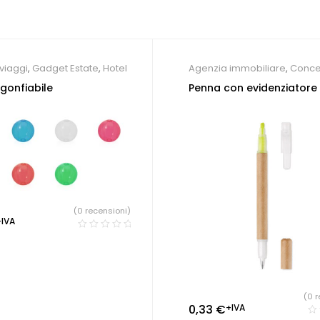
viaggi
,
Gadget Estate
,
Hotel
Agenzia immobiliare
,
Conce
auto e meccanici
,
Farmacie
 gonfiabile
Penna con evidenziatore
Parrucchieri
,
Penne Persona
Società Sportive
,
Studio dent
(0 recensioni)
+IVA
(0 r
0,33
€
+IVA