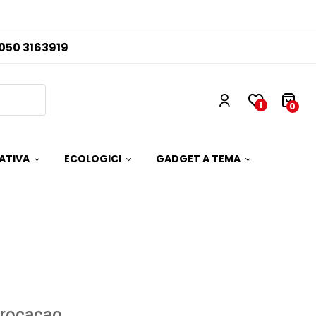
050 3163919
1
0
ATIVA
ECOLOGICI
GADGET A TEMA
rrocacao