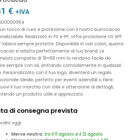
31
€
+IVA
 SD0000064
 un tocco di cura e protezione con il nostro burrocacao
nalizzabile. Realizzato in PS e PP, offre protezione UV SPF
r labbra sempre protette. Disponibile in vari colori, questo
ocacao si adatta perfettamente al tuo brand. Le
nsioni compatte di 19×68 mm lo rendono facile da
are sempre con sé, entrando comodamente in qualsiasi
. Personalizzato con il tuo logo, diventerà un regalo
zionale ideale, perfetto per eventi aziendali o fiere.
ovi il tuo marchio con stile e attenzione ai dettagli,
tendo un prodotto utile e apprezzato.
ta di consegna prevista
rdini oggi:
Merce neutra
:
tra il 11 agosto e il 12 agosto