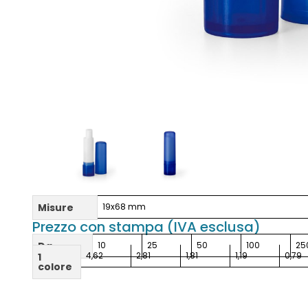
Misure
19x68 mm
Prezzo con stampa (IVA esclusa)
Da
10
25
50
100
25
4,62
2,81
1,81
1,19
0,79
1
colore