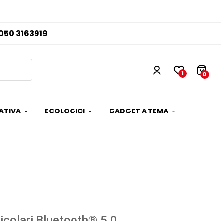
050 3163919
1
0
ATIVA
ECOLOGICI
GADGET A TEMA
icolari Bluetooth® 5.0