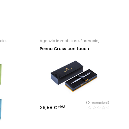
cie
,
Agenzia immobiliare
,
Farmacie
,
ntistico
,
Gadget per congressi
,
Hotel
,
Penna Cross con touch
Parrucchieri
,
Società Sportive
,
Studio
dentistico
,
Penne Personalizzate
(0 recensioni)
26,88
€
+IVA