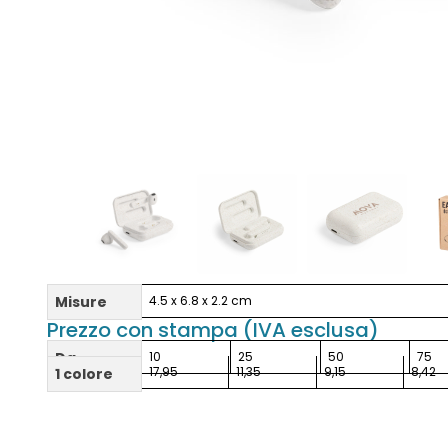
Misure
4.5 x 6.8 x 2.2 cm
Prezzo con stampa (IVA esclusa)
Da
10
25
50
75
17,95
11,35
9,15
8,42
1 colore