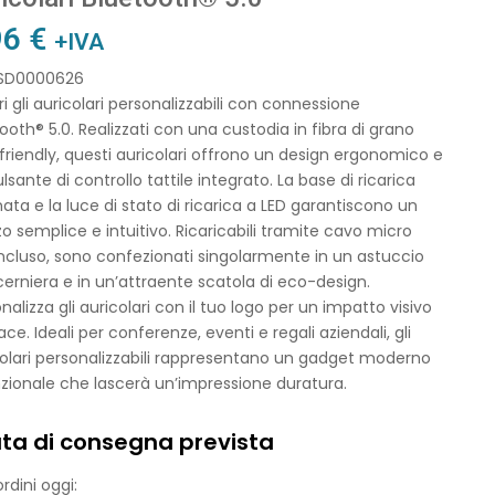
96
€
+IVA
 SD0000626
i gli auricolari personalizzabili con connessione
ooth® 5.0. Realizzati con una custodia in fibra di grano
riendly, questi auricolari offrono un design ergonomico e
lsante di controllo tattile integrato. La base di ricarica
ata e la luce di stato di ricarica a LED garantiscono un
zzo semplice e intuitivo. Ricaricabili tramite cavo micro
ncluso, sono confezionati singolarmente in un astuccio
erniera e in un’attraente scatola di eco-design.
nalizza gli auricolari con il tuo logo per un impatto visivo
ace. Ideali per conferenze, eventi e regali aziendali, gli
olari personalizzabili rappresentano un gadget moderno
zionale che lascerà un’impressione duratura.
ta di consegna prevista
rdini oggi: