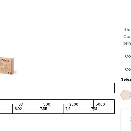
Hai
Con
pri
Co
Co
Selez
103
500
2000
5000
8,02
7,55
7,4
7,31