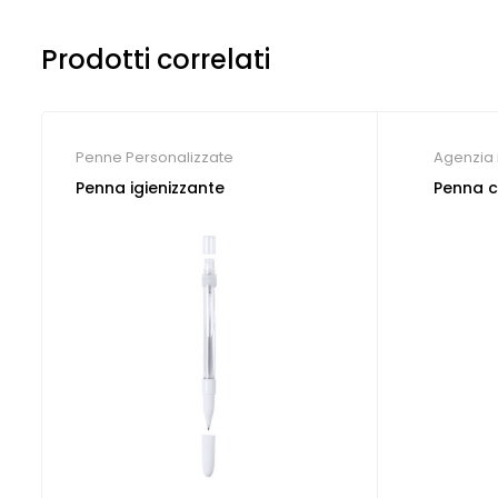
Prodotti correlati
Penne Personalizzate
Agenzia 
auto e m
Penna igienizzante
Penna c
Parrucch
dentistic