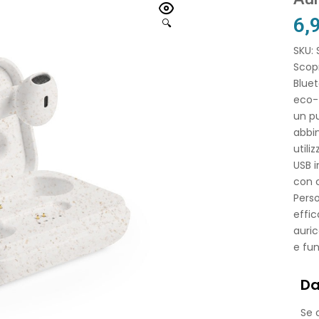
6,
🔍
SKU:
Scopr
Bluet
eco-f
un pu
abbin
utili
USB i
con c
Perso
effic
auric
e fun
Da
Se o