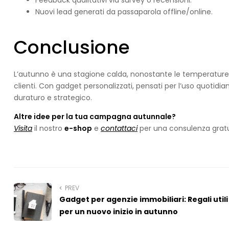
Feedback qualitativi via survey o recensioni.
Nuovi lead generati da passaparola offline/online.
Conclusione
L’autunno è una stagione calda, nonostante le temperature p
clienti. Con gadget personalizzati, pensati per l’uso quotidian
duraturo e strategico.
Altre idee per la tua campagna autunnale?
Visita
il nostro
e-shop
e
contattaci
per una consulenza gratu
PREV
Gadget per agenzie immobiliari: Regali utili
per un nuovo inizio in autunno