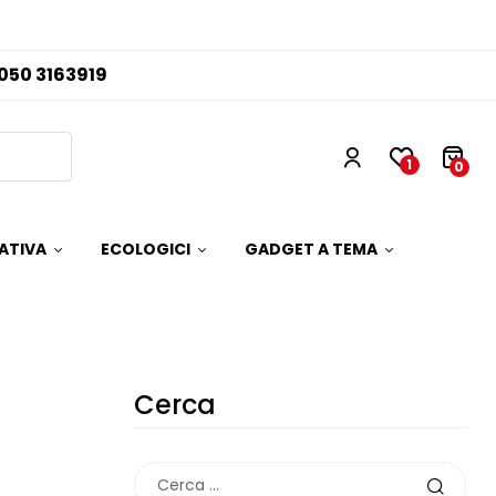
050 3163919
1
0
ATIVA
ECOLOGICI
GADGET A TEMA
Cerca