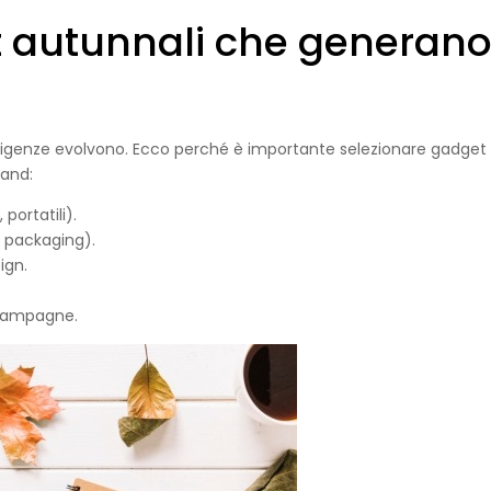
 autunnali che generan
e esigenze evolvono. Ecco perché è importante selezionare gadget
rand:
portatili).
, packaging).
ign.
o campagne.