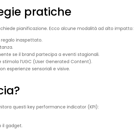
tegie pratiche
ichiede pianificazione. Ecco alcune modalità ad alto impatto:
n regalo inaspettato.
stanza.
ente se il brand partecipa a eventi stagionali.
 e stimola l’UGC (User Generated Content).
con esperienze sensoriali e visive.
cia?
nitora questi key performance indicator (KPI):
 il gadget.