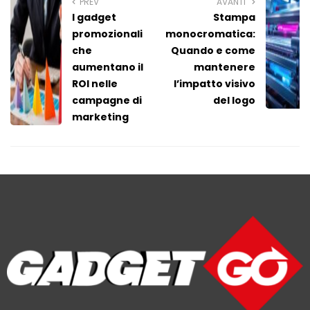
PREV
AVANTI
I gadget
Stampa
promozionali
monocromatica:
che
Quando e come
aumentano il
mantenere
ROI nelle
l’impatto visivo
campagne di
del logo
marketing