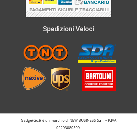
Spedizioni Veloci
GadgetGo.it è un marchio di NEW BUSINESS S.r.l. – P.IVA
02293080509