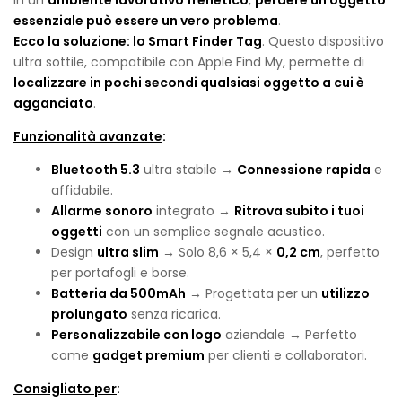
In un
ambiente lavorativo frenetico
,
perdere un oggetto
essenziale può essere un vero problema
.
Ecco la soluzione: lo Smart Finder Tag
. Questo dispositivo
ultra sottile, compatibile con Apple Find My, permette di
localizzare in pochi secondi qualsiasi oggetto a cui è
agganciato
.
Funzionalità avanzate
:
Bluetooth 5.3
ultra stabile →
Connessione rapida
e
affidabile.
Allarme sonoro
integrato →
Ritrova subito i tuoi
oggetti
con un semplice segnale acustico.
Design
ultra slim
→ Solo 8,6 × 5,4 ×
0,2 cm
, perfetto
per portafogli e borse.
Batteria da 500mAh
→ Progettata per un
utilizzo
prolungato
senza ricarica.
Personalizzabile con logo
aziendale → Perfetto
come
gadget premium
per clienti e collaboratori.
Consigliato per
: