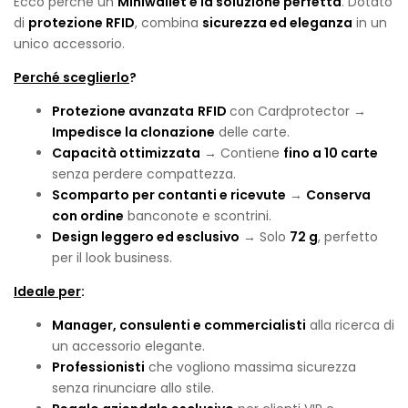
Ecco perché un
Miniwallet è la soluzione perfetta
. Dotato
di
protezione RFID
, combina
sicurezza ed eleganza
in un
unico accessorio.
Perché sceglierlo
?
Protezione avanzata
RFID
con Cardprotector →
Impedisce la clonazione
delle carte.
Capacità ottimizzata
→ Contiene
fino a 10 carte
senza perdere compattezza.
Scomparto per contanti e ricevute
→
Conserva
con ordine
banconote e scontrini.
Design leggero ed esclusivo
→ Solo
72 g
, perfetto
per il look business.
Ideale per
:
Manager, consulenti e commercialisti
alla ricerca di
un accessorio elegante.
Professionisti
che vogliono massima sicurezza
senza rinunciare allo stile.