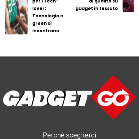
per i Tech-
di qualità su
lover:
gadget in tessuto
Tecnologia e
green si
incontrano
Perchè sceglierci