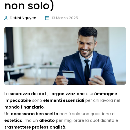
non solo)
Da
Nhi Nguyen
13 Marzo 2025
La
sicurezza dei dati
, l’
organizzazione
e un’
immagine
impeccabile
sono
elementi essenziali
per chi lavora nel
mondo finanziario
.
Un
accessorio ben scelto
non è solo una questione di
estetica
, ma un
alleato
per migliorare la quotidianità e
trasmettere professionalità
.