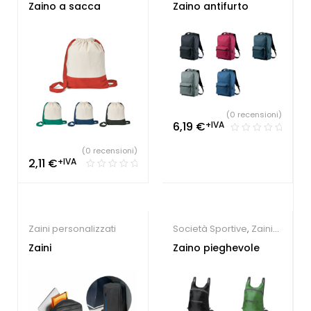
Società Sportive
,
Zaini
Zaino a sacca
Zaino antifurto
personalizzati
(0 recensioni)
6,19
€
+IVA
(0 recensioni)
2,11
€
+IVA
Zaini personalizzati
Società Sportive
,
Zaini
personalizzati
,
Gadget
Zaini
Zaino pieghevole
Sport e Tempo Libero