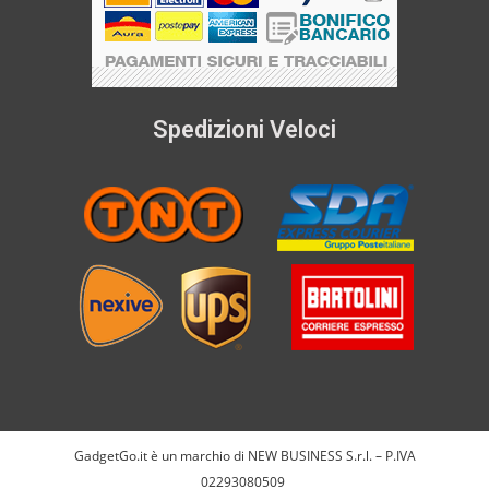
Spedizioni Veloci
GadgetGo.it è un marchio di NEW BUSINESS S.r.l. – P.IVA
02293080509