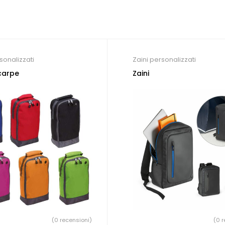
sonalizzati
Zaini personalizzati
carpe
Zaini
(0 recensioni)
(0 r