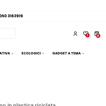
050 3163919
1
0
ATIVA
ECOLOGICI
GADGET A TEMA
no in plastica riciclata