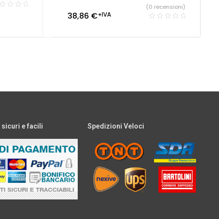
(0 recensioni)
38,86
€
+IVA
icuri e facili
Spedizioni Veloci