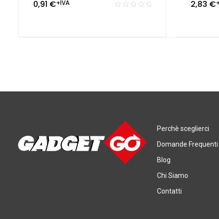
0,91
€
+IVA
2,83
€
Perchè sceglierci
Domande Frequenti
Blog
Chi Siamo
Contatti