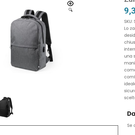
9,
🔍
SKU:
Lo za
desid
chius
inter
una s
manig
comod
comfo
ideal
sicur
scelt
Da
Se o