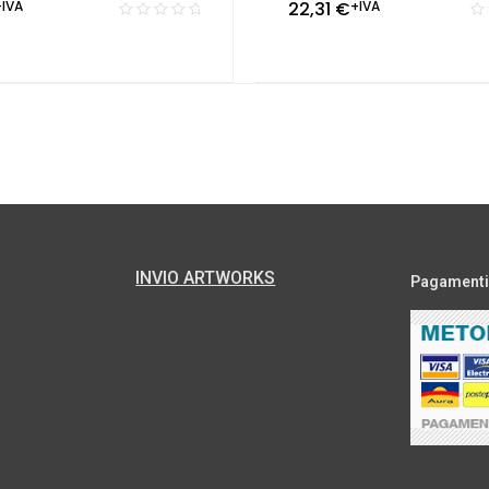
+IVA
22,31
€
+IVA
INVIO ARTWORKS
Pagamenti s