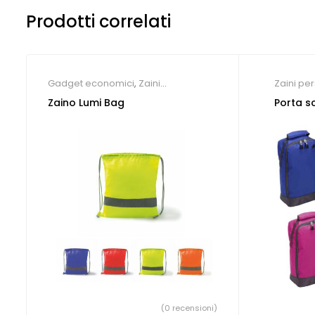
Prodotti correlati
Gadget economici
,
Zaini
Zaini per
personalizzati
Zaino Lumi Bag
Porta s
(0 recensioni)