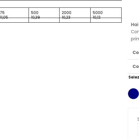
75
500
2000
5000
11,05
10,39
10,23
10,12
Hai
Con
pri
Co
Co
Selez