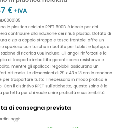
37
€
+IVA
 SD0000105
ino in plastica riciclata RPET 600D è ideale per chi
era contribuire alla riduzione dei rifiuti plastici. Dotato di
ura a zip a doppio strappo e tasca frontale, offre un
no spazioso con tasche imbottite per tablet e laptop, e
tazione di ricarica USB inclusa. Gli angoli rinforzati e la
lia di trasporto imbottita garantiscono resistenza e
ità, mentre gli spallacci regolabili assicurano un
rt ottimale. Le dimensioni di 29 x 43 x 13 cm lo rendono
e per trasportare tutto il necessario in modo pratico e
o. Con il distintivo RPET sull’etichetta, questo zaino è la
a perfetta per chi vuole unire praticità e sostenibilità.
ta di consegna prevista
rdini oggi: