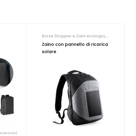
Borse Shopper e Zaini ecologici
,
Zaini personalizzati
Zaino con pannello di ricarica
solare
ecensioni)