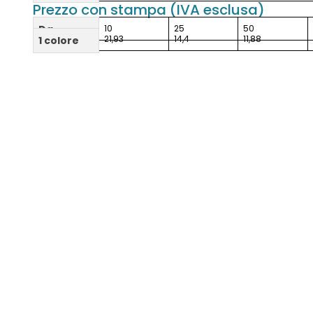
Prezzo con stampa (IVA esclusa)
Da
10
25
50
21,93
14,4
11,88
1 colore