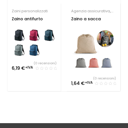
Zaini personalizzati
Agenzia assicurativa
,
Hotel
,
Parrucchieri
,
Zaino antifurto
Zaino a sacca
Società Sportive
,
Studio
dentistico
,
Zaini
personalizzati
(0 recensioni)
6,19
€
+IVA
(0 recensioni)
1,64
€
+IVA