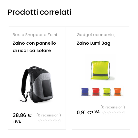
Prodotti correlati
Borse Shopper e Zaini
Gadget economici
,
ecologici
,
Zaini
Zaini personalizzati
Zaino con pannello
Zaino Lumi Bag
personalizzati
di ricarica solare
(0 recensioni)
0,91
€
+IVA
38,86
€
(0 recensioni)
+IVA