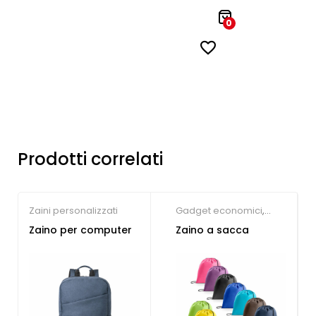
0
Prodotti correlati
Zaini personalizzati
Gadget economici
,
Società Sportive
,
Zaini
Zaino per computer
Zaino a sacca
personalizzati