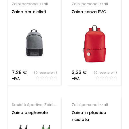
Zaini personalizzati
Zaini personalizzati
Zaino per ciclisti
Zaino senza PVC
7,28
€
3,33
€
(0 recensioni)
(0 recensioni)
+IVA
+IVA
Società Sportive
,
Zaini
Zaini personalizzati
personalizzati
,
Gadget
Zaino pieghevole
Zaino in plastica
Sport e Tempo Libero
riciclata