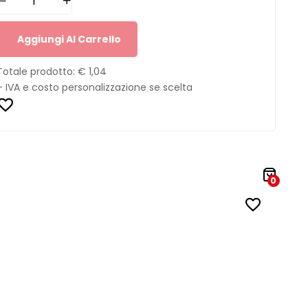
Aggiungi Al Carrello
Totale prodotto:
€ 1,04
+ IVA e costo personalizzazione se scelta
0