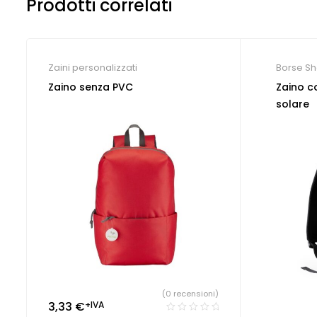
Prodotti correlati
Zaini personalizzati
Borse Sh
Zaini per
Zaino senza PVC
Zaino c
solare
(0 recensioni)
3,33
€
+IVA