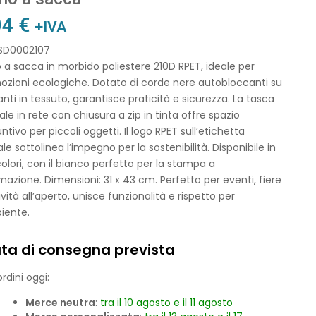
04
€
+IVA
 SD0002107
 a sacca in morbido poliestere 210D RPET, ideale per
ozioni ecologiche. Dotato di corde nere autobloccanti su
nti in tessuto, garantisce praticità e sicurezza. La tasca
ale in rete con chiusura a zip in tinta offre spazio
ntivo per piccoli oggetti. Il logo RPET sull’etichetta
ale sottolinea l’impegno per la sostenibilità. Disponibile in
colori, con il bianco perfetto per la stampa a
mazione. Dimensioni: 31 x 43 cm. Perfetto per eventi, fiere
ività all’aperto, unisce funzionalità e rispetto per
iente.
ta di consegna prevista
rdini oggi:
Merce neutra
:
tra il 10 agosto e il 11 agosto