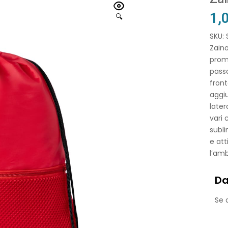
1,
🔍
SKU:
Zaino
prom
passa
front
aggiu
later
vari 
subli
e att
l’amb
Da
Se o