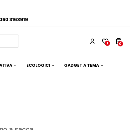
050 3163919
1
0
ATIVA
ECOLOGICI
GADGET A TEMA
no a sacca