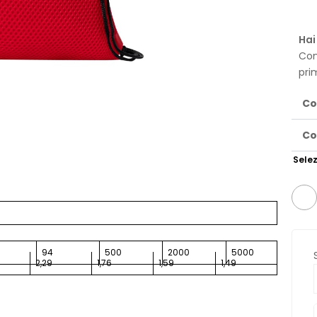
Hai
Con
pri
Co
Co
Selez
94
500
2000
5000
2,29
1,76
1,59
1,49