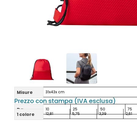
Misure
31x43x cm
Prezzo con stampa (IVA esclusa)
Da
10
25
50
75
12,81
5,75
3,39
2,61
1 colore