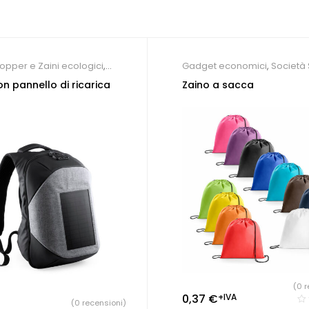
opper e Zaini ecologici
,
Gadget economici
,
Società 
sonalizzati
Zaini personalizzati
on pannello di ricarica
Zaino a sacca
(0 r
0,37
€
+IVA
(0 recensioni)