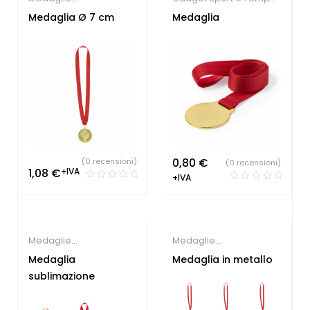
personalizzate
Libero
,
Medaglie
Medaglia Ø 7 cm
Medaglia
personalizzate
,
Società
Sportive
0,80
€
(0 recensioni)
(0 recensioni)
1,08
€
+IVA
+IVA
Medaglie
Medaglie
personalizzate
personalizzate
Medaglia
Medaglia in metallo
sublimazione