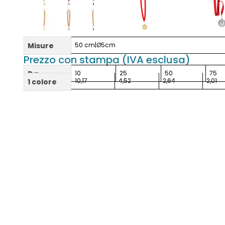
Misure
50 cm|Ø5cm
Prezzo con stampa (IVA esclusa)
Da
10
25
50
75
10,17
4,52
2,64
2,01
1 colore