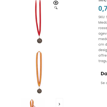
0,
🔍
SKU:
Medag
ross
agevo
medag
cm d
desig
offre
trag
Da
Se o