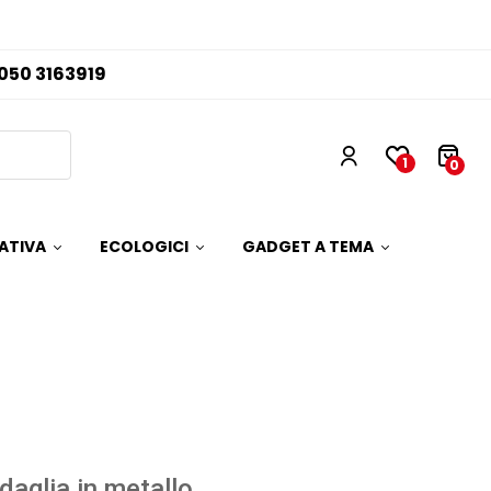
050 3163919
1
0
ATIVA
ECOLOGICI
GADGET A TEMA
aglia in metallo