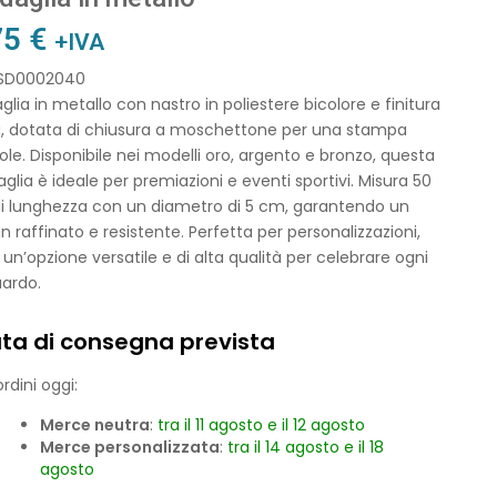
75
€
+IVA
 SD0002040
lia in metallo con nastro in poliestere bicolore e finitura
a, dotata di chiusura a moschettone per una stampa
le. Disponibile nei modelli oro, argento e bronzo, questa
lia è ideale per premiazioni e eventi sportivi. Misura 50
i lunghezza con un diametro di 5 cm, garantendo un
n raffinato e resistente. Perfetta per personalizzazioni,
 un’opzione versatile e di alta qualità per celebrare ogni
uardo.
ta di consegna prevista
rdini oggi:
Merce neutra
:
tra il 11 agosto e il 12 agosto
Merce personalizzata
:
tra il 14 agosto e il 18
agosto