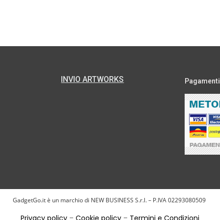
INVIO ARTWORKS
Pagamenti s
GadgetGo.it è un marchio di NEW BUSINESS S.r.l. – P.IVA 02293080509
Privacy policy
–
Cookie policy
–
Termini e Condizioni