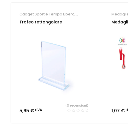
Gadget Sport e Tempo Libero
,
Medaglie
Medaglie personalizzate
,
Società
Trofeo rettangolare
Medagli
Sportive
(0 recensioni)
5,65
€
+IVA
1,07
€
+