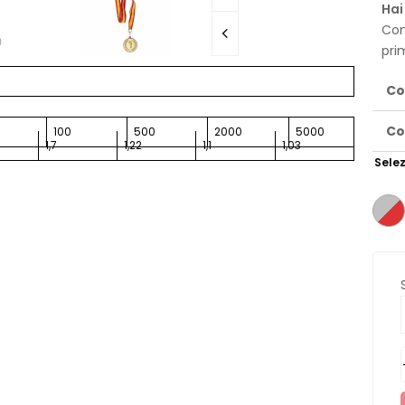
Hai
Con
pri
Co
Co
100
500
2000
5000
1,7
1,22
1,1
1,03
Selez