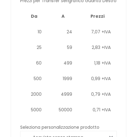
Prezzi per Transfer Serigrafico Guanto Destro
Da
A
Prezzi
10
24
7,07 +IVA
25
59
2,83 +IVA
60
499
1,18 +IVA
500
1999
0,99 +IVA
2000
4999
0,79 +IVA
5000
50000
0,71 +IVA
Seleziona personalizzazione prodotto