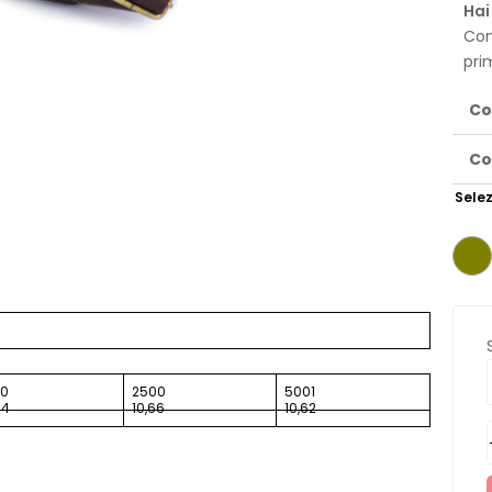
Hai
Con
pri
Co
Co
Selez
00
2500
5001
74
10,66
10,62