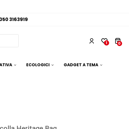
050 3163919
1
0
ATIVA
ECOLOGICI
GADGET A TEMA
colla Heritage Bag