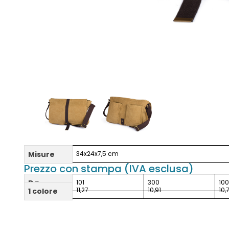
Misure
34x24x7,5 cm
Prezzo con stampa (IVA esclusa)
Da
101
300
10
11,27
10,91
10,
1 colore