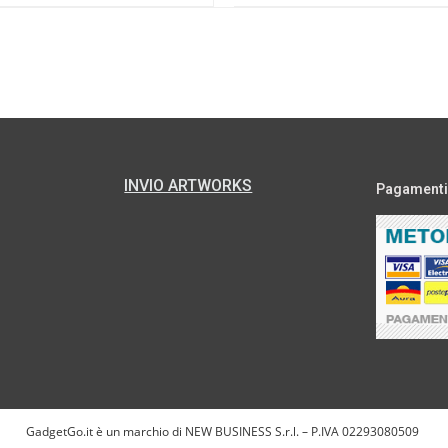
INVIO ARTWORKS
Pagamenti s
GadgetGo.it è un marchio di NEW BUSINESS S.r.l. – P.IVA 02293080509