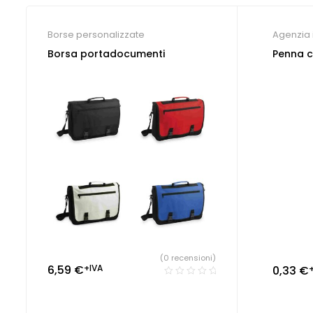
Borse personalizzate
Agenzia 
auto e m
Borsa portadocumenti
Penna c
Parrucch
dentistic
(0 recensioni)
6,59
€
+IVA
0,33
€