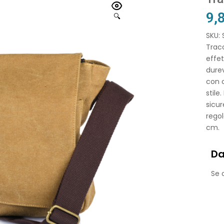
9,
🔍
SKU:
Traco
effet
durev
con c
stile
sicur
regol
cm.
Da
Se o