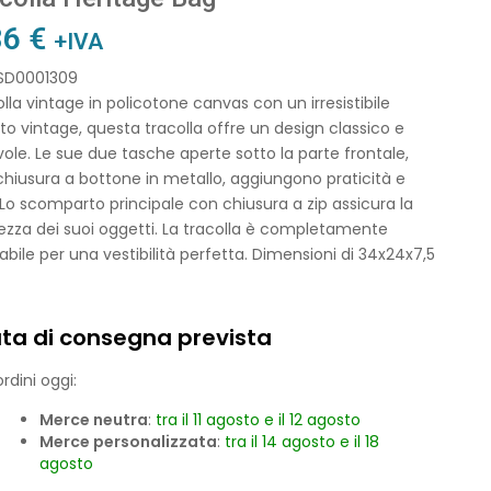
86
€
+IVA
 SD0001309
lla vintage in policotone canvas con un irresistibile
to vintage, questa tracolla offre un design classico e
ole. Le sue due tasche aperte sotto la parte frontale,
hiusura a bottone in metallo, aggiungono praticità e
. Lo scomparto principale con chiusura a zip assicura la
ezza dei suoi oggetti. La tracolla è completamente
abile per una vestibilità perfetta. Dimensioni di 34x24x7,5
ta di consegna prevista
rdini oggi:
Merce neutra
:
tra il 11 agosto e il 12 agosto
Merce personalizzata
:
tra il 14 agosto e il 18
agosto