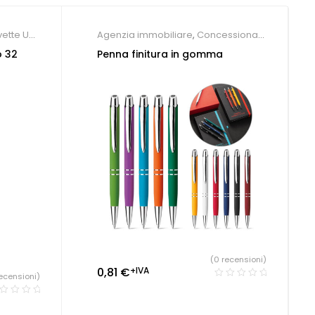
vette USB
Agenzia immobiliare
,
Concessionari
auto e meccanici
,
Farmacie
,
Hotel
,
o 32
Penna finitura in gomma
Parrucchieri
,
Società Sportive
,
Studio
dentistico
,
Penne Personalizzate
(0 recensioni)
0,81
€
+IVA
ecensioni)