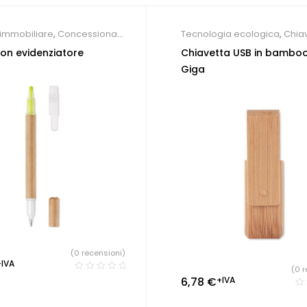
immobiliare
,
Concessionari
Tecnologia ecologica
,
Chia
eccanici
,
Farmacie
,
Hotel
,
economiche
on evidenziatore
Chiavetta USB in bambo
ieri
,
Società Sportive
,
Studio
Giga
o
,
Penne Personalizzate
(0 recensioni)
+IVA
(0 r
6,78
€
+IVA