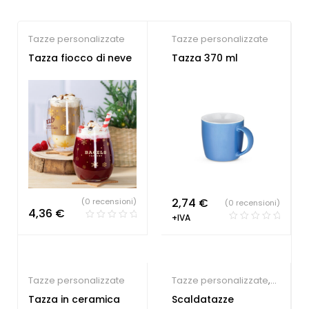
Tazze personalizzate
Tazze personalizzate
Tazza fiocco di neve
Tazza 370 ml
2,74
€
(0 recensioni)
(0 recensioni)
4,36
€
+IVA
Tazze personalizzate
Tazze personalizzate
,
Tecnologia ecologica
Tazza in ceramica
Scaldatazze