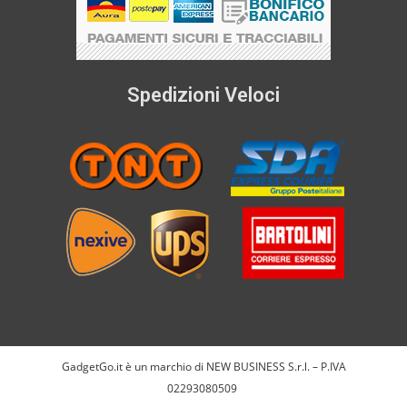
Spedizioni Veloci
GadgetGo.it è un marchio di NEW BUSINESS S.r.l. – P.IVA
02293080509