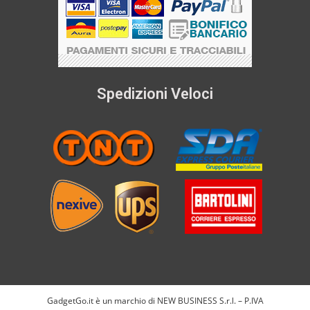
Spedizioni Veloci
GadgetGo.it è un marchio di NEW BUSINESS S.r.l. – P.IVA