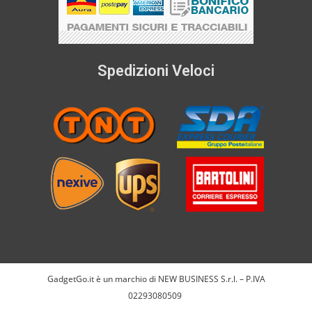
Spedizioni Veloci
GadgetGo.it è un marchio di NEW BUSINESS S.r.l. – P.IVA
02293080509