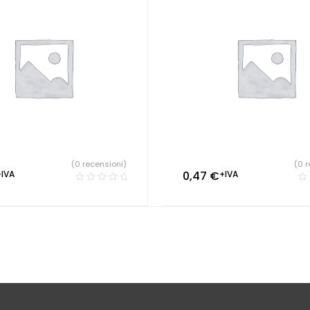
(0 recensioni)
(0 r
+IVA
0,47
€
+IVA