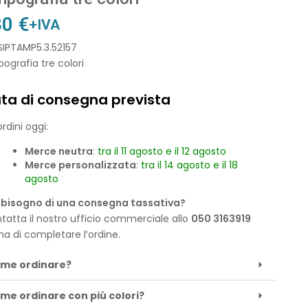
30
€
+IVA
SIPTAMP5.3.52157
grafia tre colori
ta di consegna prevista
rdini oggi:
Merce neutra
:
tra il 11 agosto e il 12 agosto
Merce personalizzata
:
tra il 14 agosto e il 18
agosto
 bisogno di una consegna tassativa?
tatta il nostro ufficio commerciale allo
050 3163919
ma di completare l’ordine.
me ordinare?
me ordinare con più colori?