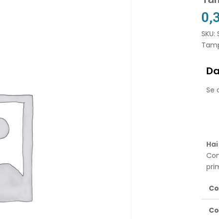
0,
SKU: 
Tampo
Da
Se o
Hai
Con
pri
Co
Co