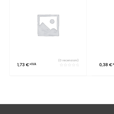
(0 recensioni)
1,73
€
+IVA
0,38
€