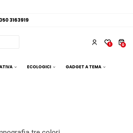
050 3163919
1
0
ATIVA
ECOLOGICI
GADGET A TEMA
pografia tre colori