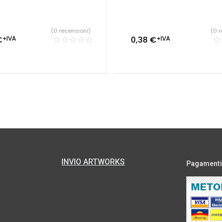
(0 recensioni)
(0 r
€
+IVA
0,38
€
+IVA
INVIO ARTWORKS
Pagamenti s