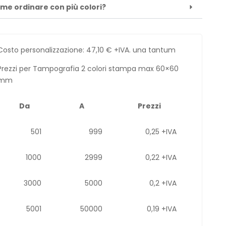
me ordinare con più colori?
Costo personalizzazione:
47,10
€
+IVA. una tantum
Prezzi per Tampografia 2 colori stampa max 60×60
mm
Da
A
Prezzi
501
999
0,25 +IVA
1000
2999
0,22 +IVA
3000
5000
0,2 +IVA
5001
50000
0,19 +IVA