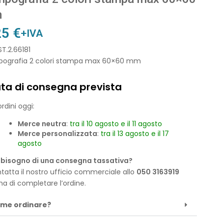
m
25
€
+IVA
ST.2.66181
ografia 2 colori stampa max 60×60 mm
ta di consegna prevista
rdini oggi:
Merce neutra
:
tra il 10 agosto e il 11 agosto
Merce personalizzata
:
tra il 13 agosto e il 17
agosto
 bisogno di una consegna tassativa?
tatta il nostro ufficio commerciale allo
050 3163919
ma di completare l’ordine.
me ordinare?