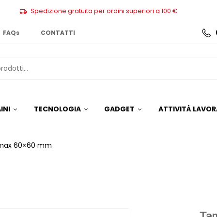
Spedizione gratuita per ordini superiori a 100 €
FAQs
CONTATTI
INI
TECNOLOGIA
GADGET
ATTIVITÀ LAVOR
a max 60×60 mm
Tam