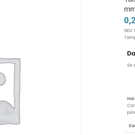
m
0,
SKU: 
Tamp
Da
Se o
Hai
Con
pri
Co