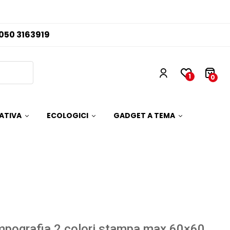
050 3163919
1
0
ATIVA
ECOLOGICI
GADGET A TEMA
pografia 2 colori stampa max 60×60