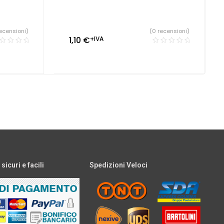
ecensioni)
(0 recensioni)
1,10
€
+IVA
icuri e facili
Spedizioni Veloci